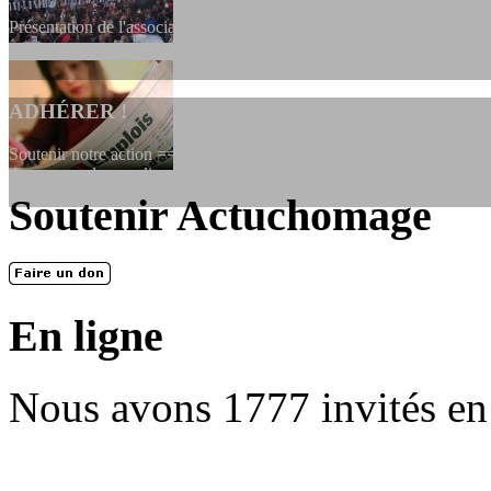
Présentation de l'association et de sa charte qui encadre nos actions 
ADHÉRER !
Soutenir notre action ==> Si vous souhaitez adhérer à l’association, vo
dessous, en le remplissant et en...
Soutenir Actuchomage
LES FONDATEURS
En 2004, une dizaine de personnes contribuèrent au lancement de l'assoc
dernières années. L'aventure se pou...
En ligne
Nous avons 1777 invités en