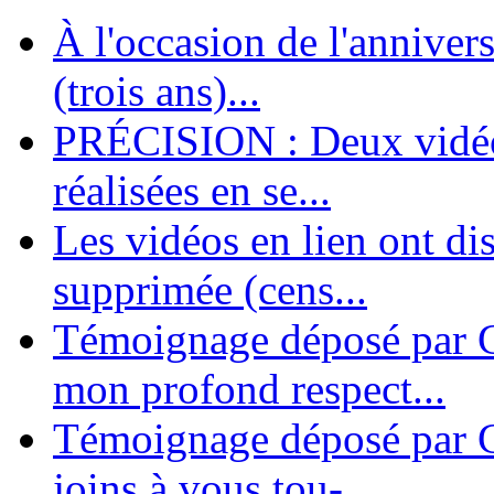
À l'occasion de l'annivers
En 2004, une dizaine de personnes contribuèrent au lancement de l'assoc
dernières années. L'aventure se pou...
(trois ans)...
PRÉCISION : Deux vidéos
réalisées en se...
Les vidéos en lien ont di
supprimée (cens...
Témoignage déposé par G
mon profond respect...
Témoignage déposé par C
joins à vous tou-...