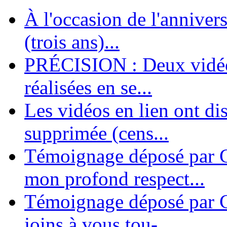
À l'occasion de l'annivers
En 2004, une dizaine de personnes contribuèrent au lancement de l'assoc
dernières années. L'aventure se pou...
(trois ans)...
PRÉCISION : Deux vidéos
réalisées en se...
Les vidéos en lien ont di
supprimée (cens...
Témoignage déposé par G
mon profond respect...
Témoignage déposé par C
joins à vous tou-...