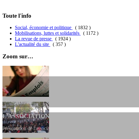
Toute l'info
Social, économie et politique
( 1832 )
Mobilisations, luttes et solidarités
( 1172 )
La revue de presse
( 1924 )
L'actualité du site
( 357 )
Zoom sur…
L'ASSOCIATION
Présentation de l'association et de sa charte qui encadre nos actions 