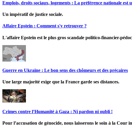
Emplois, droits sociaux, logements : La préférence nationale est u
Un impératif de justice sociale.
Affaire Epstein : Comment s'y retrouver ?
L'affaire Epstein est le plus gros scandale politico-financier-pédoc
Guerre en Ukraine : Le bon sens des chômeurs et des précaires
Une large majorité exige que la France garde ses distances.
Crimes contre l’Humanité à Gaza : Ni pardon ni oubli !
Pour l’accusation de génocide, nous laisserons le soin à la Cour in