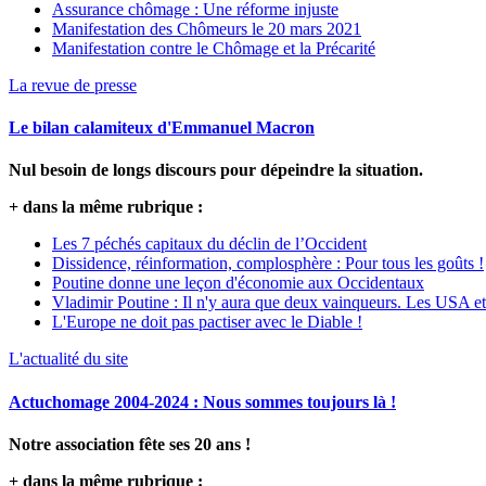
Assurance chômage : Une réforme injuste
Manifestation des Chômeurs le 20 mars 2021
Manifestation contre le Chômage et la Précarité
La revue de presse
Le bilan calamiteux d'Emmanuel Macron
Nul besoin de longs discours pour dépeindre la situation.
+ dans la même rubrique :
Les 7 péchés capitaux du déclin de l’Occident
Dissidence, réinformation, complosphère : Pour tous les goûts !
Poutine donne une leçon d'économie aux Occidentaux
Vladimir Poutine : Il n'y aura que deux vainqueurs. Les USA et
L'Europe ne doit pas pactiser avec le Diable !
L'actualité du site
Actuchomage 2004-2024 : Nous sommes toujours là !
Notre association fête ses 20 ans !
+ dans la même rubrique :