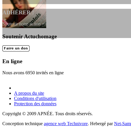
ADHÉRER !
Soutenir notre action ==> Si vous souhaitez adhérer à l’association, vou
Soutenir Actuchomage
LES FONDATEURS
En 2004, une dizaine de personnes contribuèrent au lancement de l'assoc
En ligne
Nous avons 6950 invités en ligne
A propos du site
Conditions d'utilisation
Protection des données
Copyright © 2009 APNÉE. Tous droits réservés.
Conception technique
agence web Technivore
. Hebergé par
Net-Sam