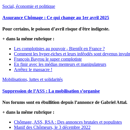
Social, économie et politique
Assurance Chômage : Ce qui change au 1er avril 2025
Pour certains, le poisson d’avril risque d'être indigeste.
+ dans la même rubrique :
Les complotistes au pouvoir - Bientôt en France ?
Comment les hyper-riches et leurs inféodés sont devenus invuln
François Bayrou le super complotiste
En finir avec les médias menteurs et manipulateurs
Arrêtez le massacre !
Mobilisations, luttes et solidarités
Suppression de l’ASS : La mobilisation s’organise
Nos forums sont en ébullition depuis l’annonce de Gabriel Attal.
+ dans la même rubrique :
Chômage, ASS, RSA : Des annonces brutales et populistes
Manif des Chômeurs, le 3 décembre 2022