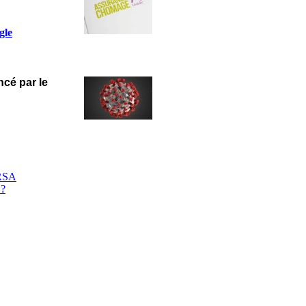
gle
ncé par le
 RSA
 ?