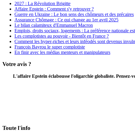
2027 : La Révolution Brigitte
Affaire Epstein : Comment s'y retrouver ?
Guerre en Ukraine : Le bon sens des chômeurs et des précaires
Assurance Chômage : Ce qui change au 1er avril 2025
Le bilan calamiteux d'Emmanuel Macron
Emplois, droits sociaux, logements : La préférence nationale est 
Les complotistes au pouvoir - Bientôt en France ?
Comment les hyper-riches et leurs inféodés sont devenus invuln
François Bayrou le super complotiste
En finir avec les médias menteurs et manipulateurs
Votre avis ?
L'affaire Epstein éclabousse l'oligarchie globaliste. Pensez
Toute l'info