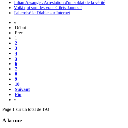
Julian Assange : Arrestation d'un soldat de la vérité
Voilà qui sont les vrais Gilets Jaunes !
J'ai croisé le Diable sur Internet
«
Début
Préc
1
2
3
4
5
6
7
8
9
10
Suivant
Fin
»
Page 1 sur un total de 193
A la une