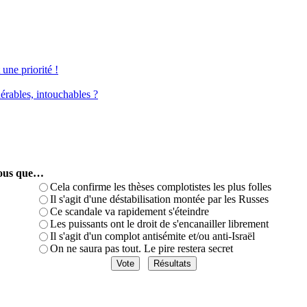
une priorité !
érables, intouchables ?
-vous que…
Cela confirme les thèses complotistes les plus folles
Il s'agit d'une déstabilisation montée par les Russes
Ce scandale va rapidement s'éteindre
Les puissants ont le droit de s'encanailler librement
Il s'agit d'un complot antisémite et/ou anti-Israël
On ne saura pas tout. Le pire restera secret