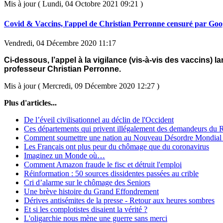
Mis à jour ( Lundi, 04 Octobre 2021 09:21 )
Covid & Vaccins, l'appel de Christian Perronne censuré par Goo
Vendredi, 04 Décembre 2020 11:17
Ci-dessous, l’appel à la vigilance (vis-à-vis des vaccins) la
professeur Christian Perronne.
Mis à jour ( Mercredi, 09 Décembre 2020 12:27 )
Plus d'articles...
De l’éveil civilisationnel au déclin de l'Occident
Ces départements qui privent illégalement des demandeurs du
Comment soumettre une nation au Nouveau Désordre Mondial
Les Français ont plus peur du chômage que du coronavirus
Imaginez un Monde où…
Comment Amazon fraude le fisc et détruit l'emploi
Réinformation : 50 sources dissidentes passées au crible
Cri d’alarme sur le chômage des Seniors
Une brève histoire du Grand Effondrement
Dérives antisémites de la presse - Retour aux heures sombres
Et si les complotistes disaient la vérité ?
L'oligarchie nous mène une guerre sans merci