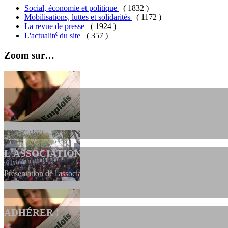
Social, économie et politique
( 1832 )
Mobilisations, luttes et solidarités
( 1172 )
La revue de presse
( 1924 )
L'actualité du site
( 357 )
Zoom sur…
L'ASSOCIATION
Présentation de l'association et de sa charte qui encadre nos actions 
ADHÉRER !