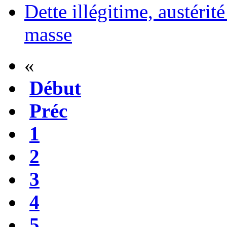
Dette illégitime, austérit
masse
«
Début
Préc
1
2
3
4
5