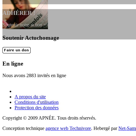
ADHÉRER !
Soutenir notre action ==> Si vous souhaitez adhérer à l’association, vou
Soutenir Actuchomage
LES FONDATEURS
En 2004, une dizaine de personnes contribuèrent au lancement de l'assoc
En ligne
Nous avons 2883 invités en ligne
A propos du site
Conditions d'utilisation
Protection des données
Copyright © 2009 APNÉE. Tous droits réservés.
Conception technique
agence web Technivore
. Hebergé par
Net-Sam