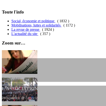
Toute l'info
Social, économie et politique
( 1832 )
Mobilisations, luttes et solidarités
( 1172 )
La revue de presse
( 1924 )
L'actualité du site
( 357 )
Zoom sur…
L'ASSOCIATION
Présentation de l'association et de sa charte qui encadre nos actions 