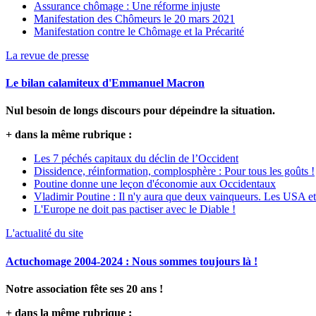
Assurance chômage : Une réforme injuste
Manifestation des Chômeurs le 20 mars 2021
Manifestation contre le Chômage et la Précarité
La revue de presse
Le bilan calamiteux d'Emmanuel Macron
Nul besoin de longs discours pour dépeindre la situation.
+ dans la même rubrique :
Les 7 péchés capitaux du déclin de l’Occident
Dissidence, réinformation, complosphère : Pour tous les goûts !
Poutine donne une leçon d'économie aux Occidentaux
Vladimir Poutine : Il n'y aura que deux vainqueurs. Les USA et
L'Europe ne doit pas pactiser avec le Diable !
L'actualité du site
Actuchomage 2004-2024 : Nous sommes toujours là !
Notre association fête ses 20 ans !
+ dans la même rubrique :