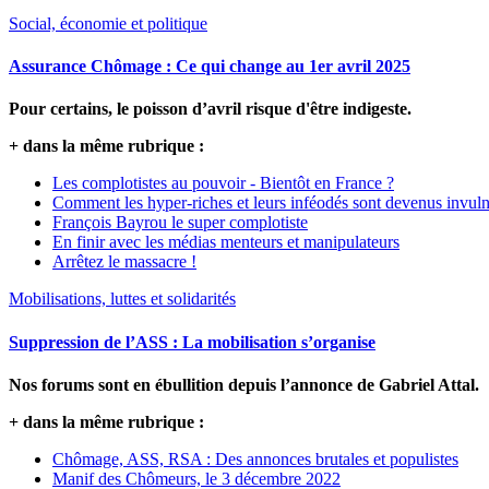
Social, économie et politique
Assurance Chômage : Ce qui change au 1er avril 2025
Pour certains, le poisson d’avril risque d'être indigeste.
+ dans la même rubrique :
Les complotistes au pouvoir - Bientôt en France ?
Comment les hyper-riches et leurs inféodés sont devenus invuln
François Bayrou le super complotiste
En finir avec les médias menteurs et manipulateurs
Arrêtez le massacre !
Mobilisations, luttes et solidarités
Suppression de l’ASS : La mobilisation s’organise
Nos forums sont en ébullition depuis l’annonce de Gabriel Attal.
+ dans la même rubrique :
Chômage, ASS, RSA : Des annonces brutales et populistes
Manif des Chômeurs, le 3 décembre 2022