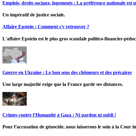
Emplois, droits sociaux, logements : La préférence nationale est u
Un impératif de justice sociale.
Affaire Epstein : Comment s'y retrouver ?
L'affaire Epstein est le plus gros scandale politico-financier-pédoc
Guerre en Ukraine : Le bon sens des chômeurs et des précaires
Une large majorité exige que la France garde ses distances.
Crimes contre l’Humanité à Gaza : Ni pardon ni oubli !
Pour l’accusation de génocide, nous laisserons le soin à la Cour in