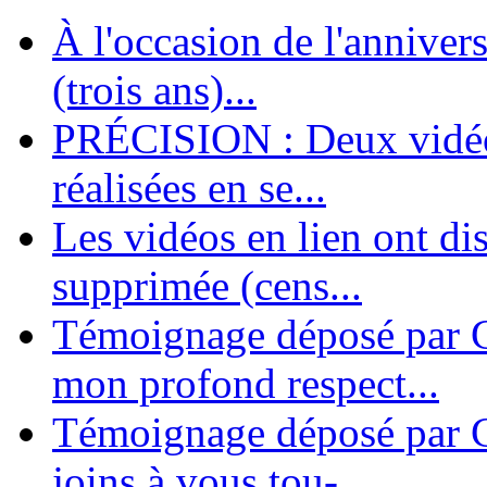
À l'occasion de l'annivers
En 2004, une dizaine de personnes contribuèrent au lancement de l'assoc
dernières années. L'aventure se pou...
(trois ans)...
PRÉCISION : Deux vidéos
réalisées en se...
Les vidéos en lien ont di
supprimée (cens...
Témoignage déposé par G
mon profond respect...
Témoignage déposé par C
joins à vous tou-...