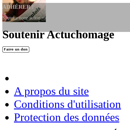
ADHÉRER !
Soutenir notre action ==> Si vous souhaitez adhérer à l’association, vo
dessous, en le remplissant et en...
Soutenir Actuchomage
LES FONDATEURS
En 2004, une dizaine de personnes contribuèrent au lancement de l'assoc
dernières années. L'aventure se pou...
A propos du site
Conditions d'utilisation
Protection des données