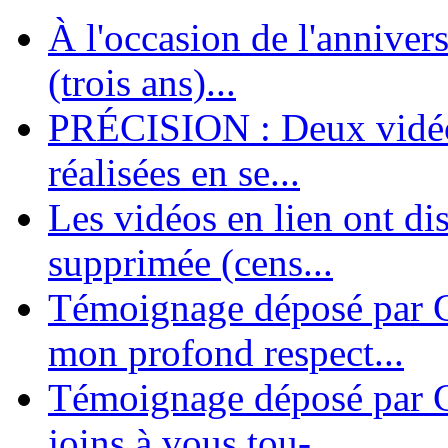
À l'occasion de l'annivers
En 2004, une dizaine de personnes contribuèrent au lancement de l'assoc
dernières années. L'aventure se pou...
(trois ans)...
PRÉCISION : Deux vidéos
réalisées en se...
Les vidéos en lien ont di
supprimée (cens...
Témoignage déposé par G
mon profond respect...
Témoignage déposé par C
joins à vous tou-...