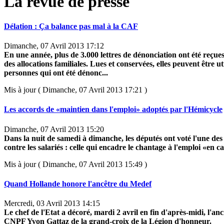
La revue de presse
Délation : Ça balance pas mal à la CAF
Dimanche, 07 Avril 2013 17:12
En une année, plus de 3.000 lettres de dénonciation ont été reçues
des allocations familiales. Lues et conservées, elles peuvent être uti
personnes qui ont été dénonc...
Mis à jour ( Dimanche, 07 Avril 2013 17:21 )
Les accords de «maintien dans l'emploi» adoptés par l'Hémicycle
Dimanche, 07 Avril 2013 15:20
Dans la nuit de samedi à dimanche, les députés ont voté l'une des
contre les salariés : celle qui encadre le chantage à l'emploi «en ca
Mis à jour ( Dimanche, 07 Avril 2013 15:49 )
Quand Hollande honore l'ancêtre du Medef
Mercredi, 03 Avril 2013 14:15
Le chef de l'Etat a décoré, mardi 2 avril en fin d'après-midi, l'an
CNPF Yvon Gattaz de la grand-croix de la Légion d'honneur.