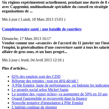
Six régions expérimentent actuellement, pendant une durée de 8
avec Capgemini, multinationale spécialiste du conseil en stratégie
organisations de ...
Mis à jour ( Lundi, 18 Mars 2013 15:03 )
Complémentaire santé : une bataille de courtiers
Dimanche, 17 Mars 2013 16:17
Vendue comme une «avancée» de l'accord du 11 janvier sur l'insé
l'emploi, la généralisation d'une couverture santé à tous les salari
affaire de gros sous, et un faux progrè...
Mis à jour ( Jeudi, 04 Avril 2013 12:16 )
Plus d'articles...
82% des emplois sont des CDD
Réforme des retraites : tout est déjà décidé !
A Pôle Emploi, faute de performances, on bidonne les indicateu
Le progrès social selon Michel Sapin
Le nombre des «super riches» va augmenter de 50% en 10 ans
Quand l'automobile se reconvertit dans la finance
Nouvelle tentative d'immolation à Pôle Emploi
L'intérim continue de plonger