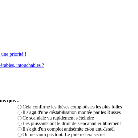
une priorité !
érables, intouchables ?
-vous que…
Cela confirme les thèses complotistes les plus folles
Il s'agit d'une déstabilisation montée par les Russes
Ce scandale va rapidement s'éteindre
Les puissants ont le droit de s'encanailler librement
Il s'agit d'un complot antisémite et/ou anti-Israël
On ne saura pas tout. Le pire restera secret