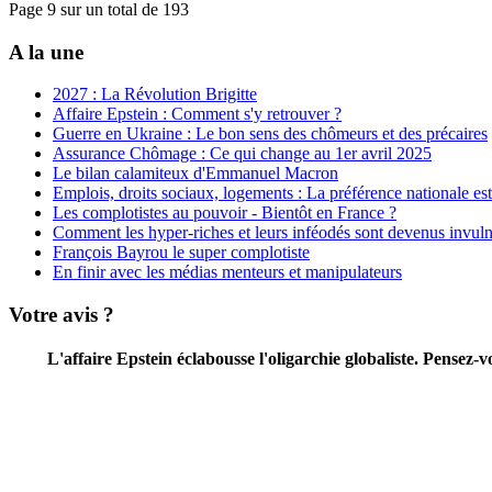
Page 9 sur un total de 193
A la une
2027 : La Révolution Brigitte
Affaire Epstein : Comment s'y retrouver ?
Guerre en Ukraine : Le bon sens des chômeurs et des précaires
Assurance Chômage : Ce qui change au 1er avril 2025
Le bilan calamiteux d'Emmanuel Macron
Emplois, droits sociaux, logements : La préférence nationale est 
Les complotistes au pouvoir - Bientôt en France ?
Comment les hyper-riches et leurs inféodés sont devenus invuln
François Bayrou le super complotiste
En finir avec les médias menteurs et manipulateurs
Votre avis ?
L'affaire Epstein éclabousse l'oligarchie globaliste. Pensez