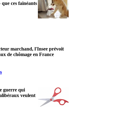
 que ces fainéants
cteur marchand, l'Insee prévoit
 taux de chômage en France
s
ne guerre qui
alibéraux veulent