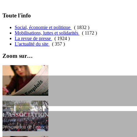
Toute l'info
Social, économie et politique
( 1832 )
Mobilisations, luttes et solidarités
( 1172 )
La revue de presse
( 1924 )
L'actualité du site
( 357 )
Zoom sur…
L'ASSOCIATION
Présentation de l'association et de sa charte qui encadre nos actions 