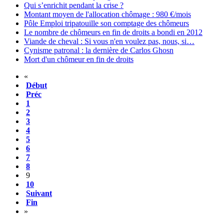
Qui s’enrichit pendant la crise ?
Montant moyen de l'allocation chômage : 980 €/mois
Pôle Emploi tripatouille son comptage des chômeurs
Le nombre de chômeurs en fin de droits a bondi en 2012
Viande de cheval : Si vous n'en voulez pas, nous, si…
Cynisme patronal : la dernière de Carlos Ghosn
Mort d'un chômeur en fin de droits
«
Début
Préc
1
2
3
4
5
6
7
8
9
10
Suivant
Fin
»