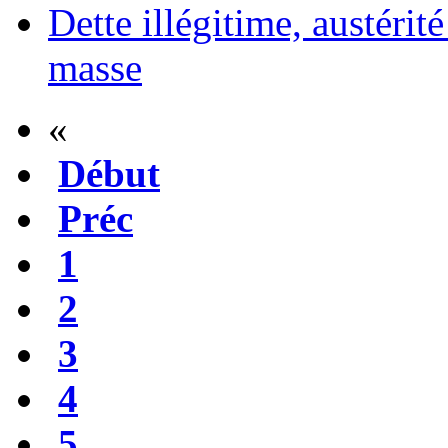
Dette illégitime, austérit
masse
«
Début
Préc
1
2
3
4
5