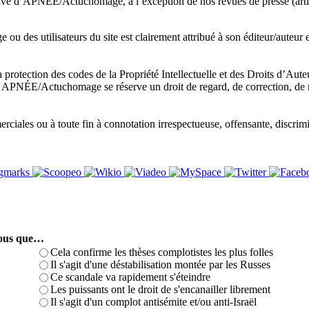
sive d’APNÉE/Actuchomage, à l’exception de nos revues de presse (articl
ou des utilisateurs du site est clairement attribué à son éditeur/auteur
a protection des codes de la Propriété Intellectuelle et des Droits d’Aut
te. APNÉE/Actuchomage se réserve un droit de regard, de correction, de 
iales ou à toute fin à connotation irrespectueuse, offensante, discrimin
-vous que…
Cela confirme les thèses complotistes les plus folles
Il s'agit d'une déstabilisation montée par les Russes
Ce scandale va rapidement s'éteindre
Les puissants ont le droit de s'encanailler librement
Il s'agit d'un complot antisémite et/ou anti-Israël