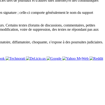
es tirés de journaux et d'autres sites Internet) et des communiqués
 en signature ; celle-ci comporte généralement le nom du support
eurs. Certains textes (forums de discussions, commentaires, petites
modification, voire de suppression, des textes ne répondant pas aux
atoire, diffamatoire, choquante, s’expose à des poursuites judiciaires.