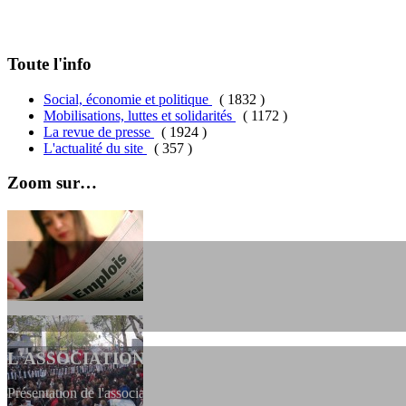
Toute l'info
Social, économie et politique
( 1832 )
Mobilisations, luttes et solidarités
( 1172 )
La revue de presse
( 1924 )
L'actualité du site
( 357 )
Zoom sur…
L'ASSOCIATION
Présentation de l'association et de sa charte qui encadre nos actions 