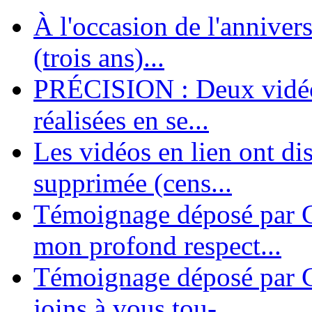
À l'occasion de l'annivers
En 2004, une dizaine de personnes contribuèrent au lancement de l'assoc
dernières années. L'aventure se pou...
(trois ans)...
PRÉCISION : Deux vidéos
réalisées en se...
Les vidéos en lien ont di
supprimée (cens...
Témoignage déposé par G
mon profond respect...
Témoignage déposé par C
joins à vous tou-...