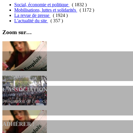
Social, économie et politique
( 1832 )
Mobilisations, luttes et solidarités
( 1172 )
La revue de presse
( 1924 )
L'actualité du site
( 357 )
Zoom sur…
L'ASSOCIATION
Présentation de l'association et de sa charte qui encadre nos actions 
ADHÉRER !