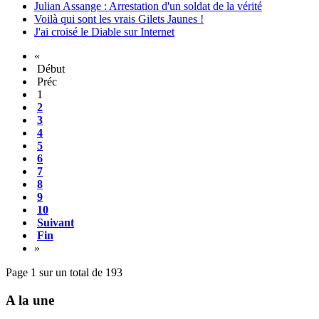
Julian Assange : Arrestation d'un soldat de la vérité
Voilà qui sont les vrais Gilets Jaunes !
J'ai croisé le Diable sur Internet
«
Début
Préc
1
2
3
4
5
6
7
8
9
10
Suivant
Fin
»
Page 1 sur un total de 193
A la une