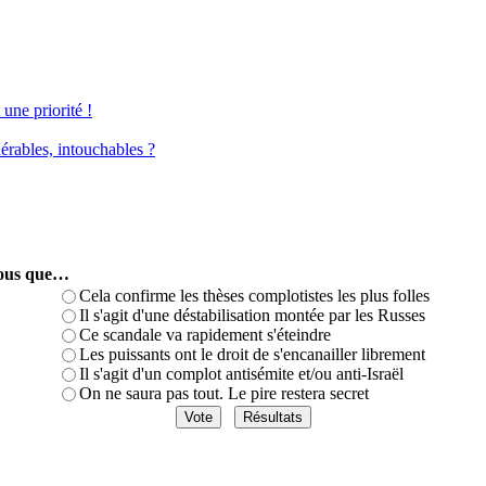
une priorité !
érables, intouchables ?
-vous que…
Cela confirme les thèses complotistes les plus folles
Il s'agit d'une déstabilisation montée par les Russes
Ce scandale va rapidement s'éteindre
Les puissants ont le droit de s'encanailler librement
Il s'agit d'un complot antisémite et/ou anti-Israël
On ne saura pas tout. Le pire restera secret