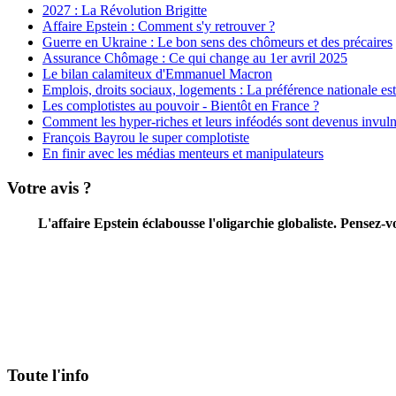
2027 : La Révolution Brigitte
Affaire Epstein : Comment s'y retrouver ?
Guerre en Ukraine : Le bon sens des chômeurs et des précaires
Assurance Chômage : Ce qui change au 1er avril 2025
Le bilan calamiteux d'Emmanuel Macron
Emplois, droits sociaux, logements : La préférence nationale est 
Les complotistes au pouvoir - Bientôt en France ?
Comment les hyper-riches et leurs inféodés sont devenus invuln
François Bayrou le super complotiste
En finir avec les médias menteurs et manipulateurs
Votre avis ?
L'affaire Epstein éclabousse l'oligarchie globaliste. Pensez
Toute l'info