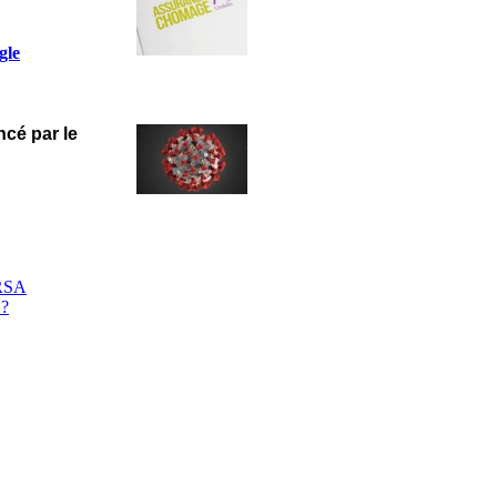
gle
ncé par le
 RSA
 ?