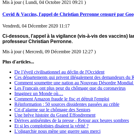
Mis à jour ( Lundi, 04 Octobre 2021 09:21 )
Covid & Vaccins, l'appel de Christian Perronne censuré par Goo
Vendredi, 04 Décembre 2020 11:17
Ci-dessous, l’appel à la vigilance (vis-à-vis des vaccins) la
professeur Christian Perronne.
Mis à jour ( Mercredi, 09 Décembre 2020 12:27 )
Plus d'articles...
De l’éveil civilisationnel au déclin de l'Occident
Ces départements qui privent illégalement des demandeurs du
Comment soumettre une nation au Nouveau Désordre Mondial
Les Français ont plus peur du chômage que du coronavirus
Imaginez un Monde où…
Comment Amazon fraude le fisc et détruit l'emploi
Réinformation : 50 sources dissidentes passées au crible
Cri d’alarme sur le chômage des Seniors
Une brève histoire du Grand Effondrement
Dérives antisémites de la presse - Retour aux heures sombres
Et si les complotistes disaient la vérité ?
L'oligarchie nous mène une guerre sans merci