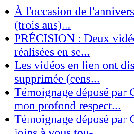
À l'occasion de l'annivers
En 2004, une dizaine de personnes contribuèrent au lancement de l'assoc
dernières années. L'aventure se pou...
(trois ans)...
PRÉCISION : Deux vidéos
réalisées en se...
Les vidéos en lien ont di
supprimée (cens...
Témoignage déposé par G
mon profond respect...
Témoignage déposé par C
joins à vous tou-...