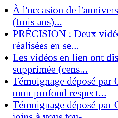
À l'occasion de l'annivers
En 2004, une dizaine de personnes contribuèrent au lancement de l'assoc
dernières années. L'aventure se pou...
(trois ans)...
PRÉCISION : Deux vidéos
réalisées en se...
Les vidéos en lien ont di
supprimée (cens...
Témoignage déposé par G
mon profond respect...
Témoignage déposé par C
joins à vous tou-...