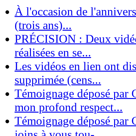
À l'occasion de l'annivers
En 2004, une dizaine de personnes contribuèrent au lancement de l'assoc
dernières années. L'aventure se pou...
(trois ans)...
PRÉCISION : Deux vidéos
réalisées en se...
Les vidéos en lien ont di
supprimée (cens...
Témoignage déposé par G
mon profond respect...
Témoignage déposé par C
joins à vous tou-...