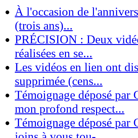
À l'occasion de l'annivers
En 2004, une dizaine de personnes contribuèrent au lancement de l'assoc
dernières années. L'aventure se pou...
(trois ans)...
PRÉCISION : Deux vidéos
réalisées en se...
Les vidéos en lien ont di
supprimée (cens...
Témoignage déposé par G
mon profond respect...
Témoignage déposé par C
joins à vous tou-...