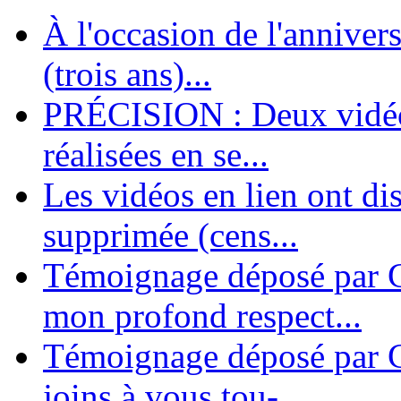
À l'occasion de l'annivers
En 2004, une dizaine de personnes contribuèrent au lancement de l'assoc
dernières années. L'aventure se pou...
(trois ans)...
PRÉCISION : Deux vidéos
réalisées en se...
Les vidéos en lien ont di
supprimée (cens...
Témoignage déposé par G
mon profond respect...
Témoignage déposé par C
joins à vous tou-...