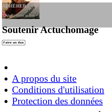
ADHÉRER !
Soutenir notre action ==> Si vous souhaitez adhérer à l’association, vo
dessous, en le remplissant et en...
Soutenir Actuchomage
LES FONDATEURS
En 2004, une dizaine de personnes contribuèrent au lancement de l'assoc
dernières années. L'aventure se pou...
A propos du site
Conditions d'utilisation
Protection des données