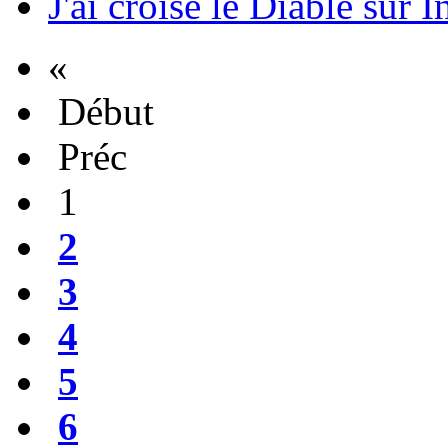
J'ai croisé le Diable sur I
«
Début
Préc
1
2
3
4
5
6