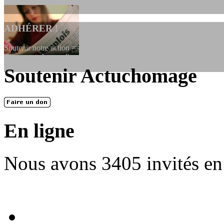
ADHÉRER !
Soutenir notre action ==> Si vous souhaitez adhérer à l’association, vo
dessous, en le remplissant et en...
Soutenir Actuchomage
LES FONDATEURS
En 2004, une dizaine de personnes contribuèrent au lancement de l'assoc
dernières années. L'aventure se pou...
En ligne
Nous avons 3405 invités en