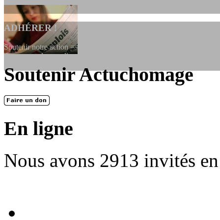
ADHÉRER !
Soutenir notre action ==> Si vous souhaitez adhérer à l’association, vo
dessous, en le remplissant et en...
Soutenir Actuchomage
LES FONDATEURS
En 2004, une dizaine de personnes contribuèrent au lancement de l'assoc
dernières années. L'aventure se pou...
En ligne
Nous avons 2913 invités en