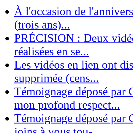
À l'occasion de l'annivers
En 2004, une dizaine de personnes contribuèrent au lancement de l'assoc
dernières années. L'aventure se pou...
(trois ans)...
PRÉCISION : Deux vidéos
réalisées en se...
Les vidéos en lien ont di
supprimée (cens...
Témoignage déposé par G
mon profond respect...
Témoignage déposé par C
joins à vous tou-...