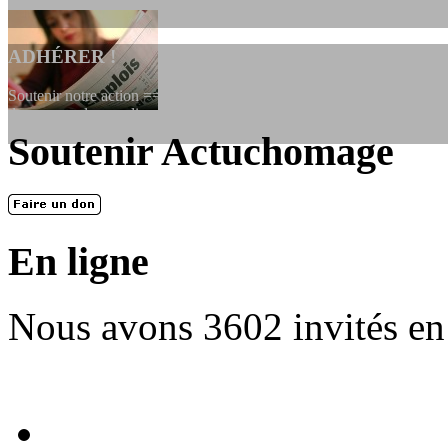
ADHÉRER !
Soutenir notre action ==> Si vous souhaitez adhérer à l’association, vo
dessous, en le remplissant et en...
Soutenir Actuchomage
LES FONDATEURS
En 2004, une dizaine de personnes contribuèrent au lancement de l'assoc
dernières années. L'aventure se pou...
En ligne
Nous avons 3602 invités en